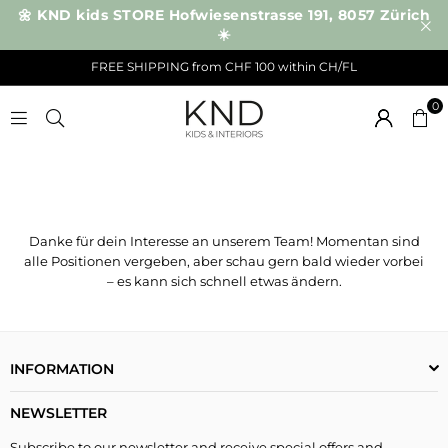
🌼 KND kids STORE Hofwiesenstrasse 191, 8057 Zürich
☀️
FREE SHIPPING from CHF 100 within CH/FL
0
KND
Danke für dein Interesse an unserem Team! Momentan sind
alle Positionen vergeben, aber schau gern bald wieder vorbei
– es kann sich schnell etwas ändern.
INFORMATION
NEWSLETTER
Subscribe to our newsletter and receive special offers and